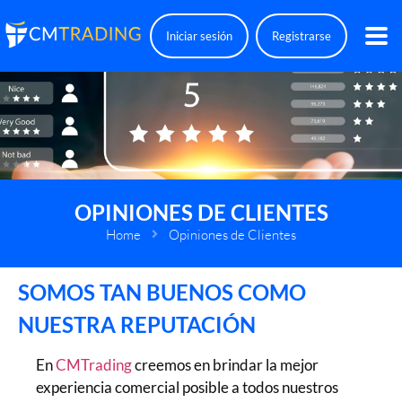
Iniciar sesión
Registrarse
OPINIONES DE CLIENTES
Home
Opiniones de Clientes
SOMOS TAN BUENOS COMO
NUESTRA REPUTACIÓN
En
CMTrading
creemos en brindar la mejor
experiencia comercial posible a todos nuestros