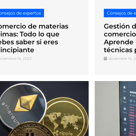
onsejos de expertos
Consejos de 
omercio de materias
Gestión d
rimas: Todo lo que
comercio
bes saber si eres
Aprende 
incipiante
técnicas 
iciembre 14, 2023
diciembre 14, 