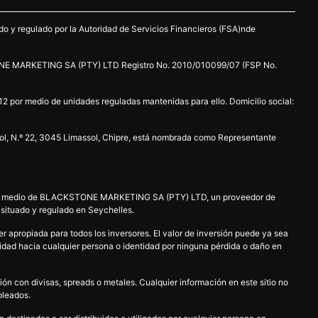
o y regulado por la Autoridad de Servicios Financieros (FSA)nde
E MARKETING SA (PTY) LTD Registro No. 2010/010099/07 (FSP No.
 por medio de unidades reguladas mantenidas para ello. Domicilio social:
ssol, N.º 22, 3045 Limassol, Chipre, está nombrada como Representante
a por medio de BLACKSTONE MARKETING SA (PTY) LTD, un proveedor de
 situado y regulado en Seychelles.
 apropiada para todos los inversores. El valor de inversión puede ya sea
ilidad hacia cualquier persona o identidad por ninguna pérdida o daño en
n con divisas, spreads o metales. Cualquier información en este sitio no
mpleados.