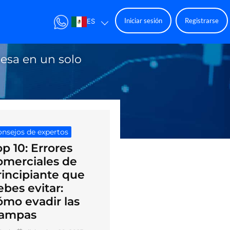
Iniciar sesión
Registrarse
ES
resa en un solo
nsejos de expertos
op 10: Errores
omerciales de
rincipiante que
ebes evitar:
ómo evadir las
rampas