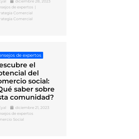
Eyal
diciembre 28, 2023
sejos de expertos
rategia Comercial
rategia Comercial
nsejos de expertos
escubre el
otencial del
omercio social:
Qué saber sobre
sta comunidad?
Eyal
diciembre 21, 2023
sejos de expertos
ercio Social