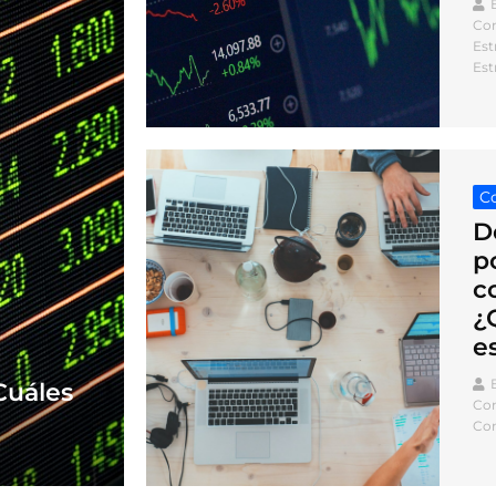
Con
Est
Est
Co
D
p
c
¿
e
Cuáles
Con
Com