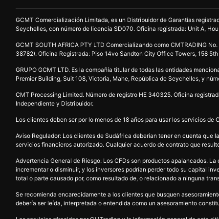
GCMT Comercialización Limitada, es un Distribuidor de Garantías registra
Seychelles, con número de licencia SD070. Oficina registrada: Unit A, Hous
GCMT SOUTH AFRICA PTY LTD Comercializando como CMTRADING No. de R
38782). Oficina Registrada: Piso 14vo Sandton City Office Towers, 158 5th
GRUPO GCMT LTD. Es la compañía titular de todas las entidades mencionad
Premier Building, Suit 108, Victoria, Mahe, República de Seychelles, y nú
CMT Processing Limited. Número de registro HE 340325. Oficina registrada:
Independiente y Distribuidor.
Los clientes deben ser por lo menos de 18 años para usar los servicios de
Aviso Regulador: Los clientes de Sudáfrica deberían tener en cuenta q
servicios financieros autorizado. Cualquier acuerdo de contrato que resul
Advertencia General de Riesgo: Los CFDs son productos apalancados. La com
incrementar o disminuir, y los inversores podrían perder todo su capital i
total o parte causado por, como resultado de, o relacionado a ninguna tra
Se recomienda encarecidamente a los clientes que busquen asesoramiento fi
debería ser leída, interpretada o entendida como un asesoramiento constitu