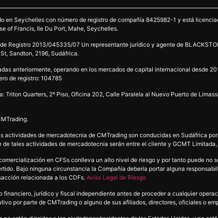
do en Seychelles con número de registro de compañía 8425982-1 y está licenciad
e of Francis, Ile Du Port, Mahe, Seychelles.
egistro 2013/045335/07 Un representante jurídico y agente de BLACKSTON
 St, Sandton, 2196, Sudáfrica.
as anteriormente, operando en los mercados de capital internacional desde 2012
mero de registro: 104785
 Triton Quarters, 2º Piso, Oficina 202, Calle Paralela al Nuevo Puerto de Lima
 CMTrading.
ue las actividades de mercadotecnia de CMTrading son conducidas en Sudáfric
te de tales actividades de mercadotecnia serán entre el cliente y GCMT Limitada,
ercialización en CFSs conlleva un alto nivel de riesgo y por tanto puede no ser
nvertido. Bajo ninguna circunstancia la Compañía debería portar alguna responsab
nsacción relacionada a los CDFs.
Aviso Legal de Riesgo
nanciero, jurídico y fiscal independiente antes de proceder a cualquier operació
tivo por parte de CMTrading o alguno de sus afiliados, directores, oficiales o e