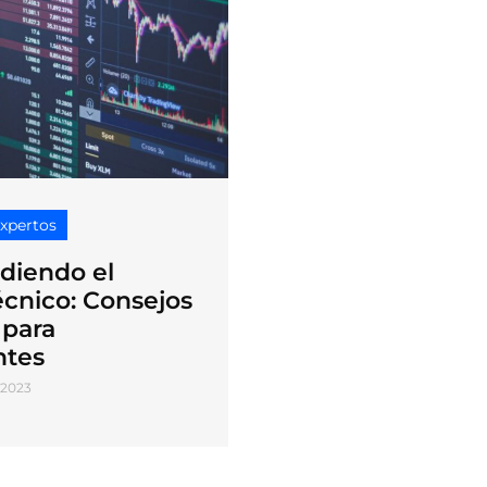
expertos
iendo el
técnico: Consejos
 para
ntes
 2023