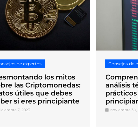
onsejos de expertos
Consejos de 
esmontando los mitos
Comprend
obre las Criptomonedas:
análisis 
atos útiles que debes
prácticos
ber si eres principiante
principia
iciembre 7, 2023
noviembre 30,