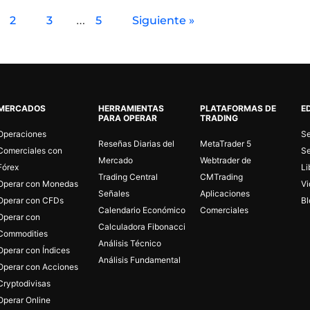
…
2
3
5
Siguiente »
MERCADOS
HERRAMIENTAS
PLATAFORMAS DE
E
PARA OPERAR
TRADING
Operaciones
Se
Reseñas Diarias del
MetaTrader 5
Comerciales con
S
Mercado
Webtrader de
Fórex
Li
Trading Central
CMTrading
Operar con Monedas
Vi
Señales
Aplicaciones
Operar con CFDs
Bl
Calendario Económico
Comerciales
Operar con
Calculadora Fibonacci
Commodities
Análisis Técnico
Operar con Índices
Análisis Fundamental
Operar con Acciones
Cryptodivisas
Operar Online