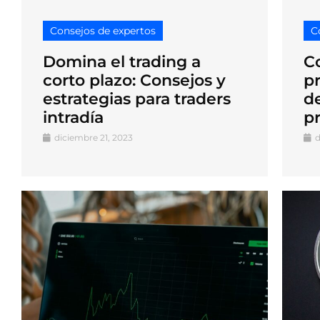
Consejos de expertos
C
Domina el trading a
C
corto plazo: Consejos y
p
estrategias para traders
de
intradía
pr
diciembre 21, 2023
d