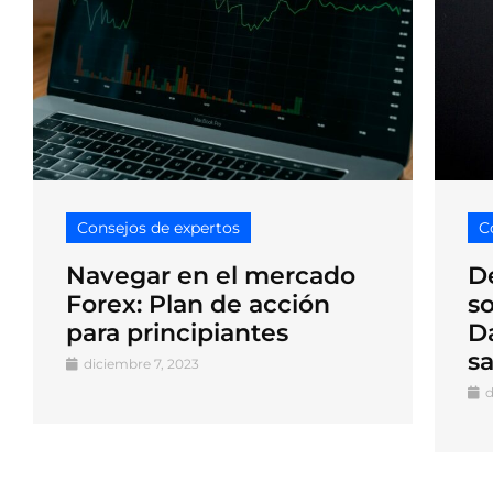
Consejos de expertos
C
Navegar en el mercado
D
Forex: Plan de acción
s
para principiantes
D
sa
diciembre 7, 2023
d