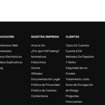
DUCACIÓN
NUESTRA EMPRESA
CLIENTES
minarios Web
Acerca De
Tipos De Cuentas
emanales
¿Por qué CMTrading?
Cuenta ECN
bros Electrónicos
Normativas
Métodos De Depósito
deos Explicativos
Patrocinios
Y Retiro
og
Socios
Seguridad de los
Afiliados
Fondos
Documentación Legal
Tratamiento Justo
Política de Privacidad
Aviso de Divulgación
Política de Cookies
de Riesgo
Contáctenos
Preguntas
Frencuentes