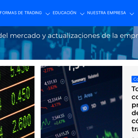
FORMAS DE TRADING
EDUCACIÓN
NUESTRA EMPRESA
ng
del mercado y actualizaciones de la emp
Co
T
c
p
d
c
t