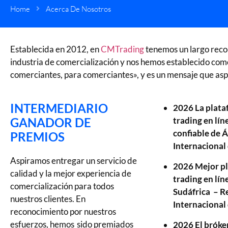
Home
Acerca De Nosotros
Establecida en 2012, en
CMTrading
tenemos un largo recor
industria de comercialización y nos hemos establecido com
comerciantes, para comerciantes», y es un mensaje que asp
INTERMEDIARIO
2026 La plata
GANADOR DE
trading en lín
confiable de Á
PREMIOS
Internacional
Aspiramos entregar un servicio de
2026 Mejor p
calidad y la mejor experiencia de
trading en lín
comercialización para todos
Sudáfrica – R
nuestros clientes. En
Internacional
reconocimiento por nuestros
esfuerzos, hemos sido premiados
2026 El bróke