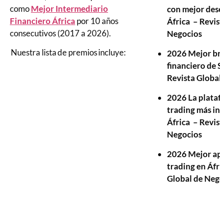
como
Mejor Intermediario
con mejor de
Financiero África
por 10 años
África – Revis
consecutivos (2017 a 2026).
Negocios
Nuestra lista de premios incluye:
2026 Mejor b
financiero de
Revista Globa
2026 La plata
trading más i
África – Revis
Negocios
2026 Mejor ap
trading en Áfr
Global de Ne