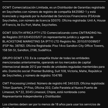
GCMT Comercialización Limitada, es un Distribuidor de Garantías registrado
en Seychelles con número de registro de compañía 8425982-1 y está
licenciado y regulado por la Autoridad de Servicios Financieros (FSA)nde
Seychelles, con número de licencia SD070. Oficina registrada: Unit A, House
of Francis, Ile Du Port, Mahe, Seychelles.
GCMT SOUTH AFRICA PTY LTD Comercializando como CMTRADING No.
de Registro 2013/045335/07 Un representante jurídico y agente de
BLACKSTONE MARKETING SA (PTY) LTD Registro No. 2010/010099/07
(FSP No. 38782). Oficina Registrada: Piso 14vo Sandton City Office Towers,
158 5th St, Sandton, 2196, Sudáfrica.
GRUPO GCMT LTD. Es la compañía titular de todas las entidades
mencionadas anteriormente, operando en los mercados de capital
internacional desde 2012 por medio de unidades reguladas mantenidas para
ello. Domicilio social: Premier Building, Suit 108, Victoria, Mahe, República
de Seychelles, y número de registro: 104785
CMT Processing Limited. Número de registro HE 340325. Oficina registrada:
Triton Quarters, 2º Piso, Oficina 202, Calle Paralela al Nuevo Puerto de
Limassol, N.º 22, 3045 Limassol, Chipre, está nombrada como
Representante Independiente y Distribuidor.
Los clientes deben ser por lo menos de 18 años para usar los servicios de