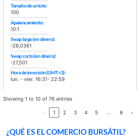
Tamaño de un lote:
100
Apalancamiento:
10:1
Swap largo (en dinero):
-28,0361
Swap corto (en dinero):
-27,501
Hora de inversión (GMT+3):
lun. - vier. 16:31- 22:59
Showing 1 to 10 of 76 entries
…
‹
1
2
3
4
5
8
›
¿QUÉ ES EL COMERCIO BURSÁTIL?