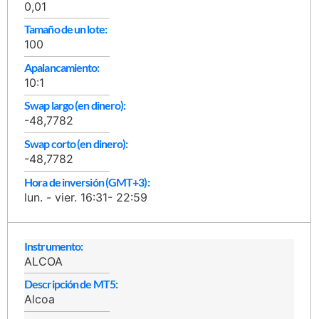
0,01
Tamaño de un lote:
100
Apalancamiento:
10:1
Swap largo (en dinero):
-48,7782
Swap corto (en dinero):
-48,7782
Hora de inversión (GMT+3):
lun. - vier. 16:31- 22:59
Instrumento:
ALCOA
Descripción de MT5:
Alcoa